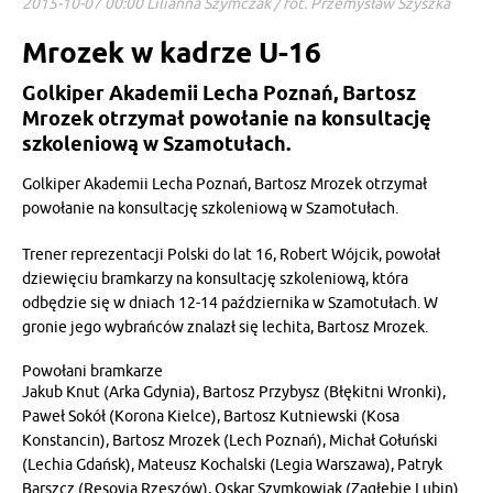
2015-10-07 00:00 Lilianna Szymczak / fot. Przemysław Szyszka
Mrozek w kadrze U-16
Golkiper Akademii Lecha Poznań, Bartosz
Mrozek otrzymał powołanie na konsultację
szkoleniową w Szamotułach.
Golkiper Akademii Lecha Poznań, Bartosz Mrozek otrzymał
powołanie na konsultację szkoleniową w Szamotułach.
Trener reprezentacji Polski do lat 16, Robert Wójcik, powołał
dziewięciu bramkarzy na konsultację szkoleniową, która
odbędzie się w dniach 12-14 października w Szamotułach. W
gronie jego wybrańców znalazł się lechita, Bartosz Mrozek.
Powołani bramkarze
Jakub Knut (Arka Gdynia), Bartosz Przybysz (Błękitni Wronki),
Paweł Sokół (Korona Kielce), Bartosz Kutniewski (Kosa
Konstancin), Bartosz Mrozek (Lech Poznań), Michał Gołuński
(Lechia Gdańsk), Mateusz Kochalski (Legia Warszawa), Patryk
Barszcz (Resovia Rzeszów), Oskar Szymkowiak (Zagłębie Lubin)