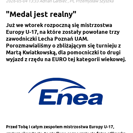
2026-05-04 13:33 Adrian Garbiec , PC Przemysław Szyszka
"Medal jest realny"
Już we wtorek rozpoczną się mistrzostwa
Europy U-17, na które zostały powołane trzy
zawodniczki Lecha Poznań UAM.
Porozmawialiśmy o zbliżającym się turnieju z
Martą Kwiatkowską, dla pomocniczki to drugi
wyjazd z rzędu na EURO tej kategorii wiekowej.
Przed Tobą i całym zespołem mistrzostwa Europy U-17,