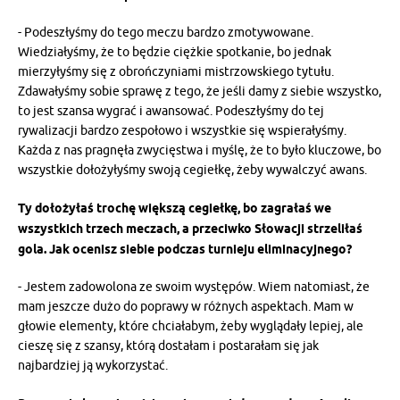
- Podeszłyśmy do tego meczu bardzo zmotywowane.
Wiedziałyśmy, że to będzie ciężkie spotkanie, bo jednak
mierzyłyśmy się z obrończyniami mistrzowskiego tytułu.
Zdawałyśmy sobie sprawę z tego, że jeśli damy z siebie wszystko,
to jest szansa wygrać i awansować. Podeszłyśmy do tej
rywalizacji bardzo zespołowo i wszystkie się wspierałyśmy.
Każda z nas pragnęła zwycięstwa i myślę, że to było kluczowe, bo
wszystkie dołożyłyśmy swoją cegiełkę, żeby wywalczyć awans.
Ty dołożyłaś trochę większą cegiełkę, bo zagrałaś we
wszystkich trzech meczach, a przeciwko Słowacji strzeliłaś
gola. Jak ocenisz siebie podczas turnieju eliminacyjnego?
- Jestem zadowolona ze swoim występów. Wiem natomiast, że
mam jeszcze dużo do poprawy w różnych aspektach. Mam w
głowie elementy, które chciałabym, żeby wyglądały lepiej, ale
cieszę się z szansy, którą dostałam i postarałam się jak
najbardziej ją wykorzystać.