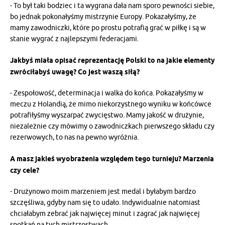
- To był taki bodziec i ta wygrana dała nam sporo pewności siebie,
bo jednak pokonałyśmy mistrzynie Europy. Pokazałyśmy, że
mamy zawodniczki, które po prostu potrafią grać w piłkę i są w
stanie wygrać z najlepszymi federacjami.
Jakbyś miała opisać reprezentację Polski to na jakie elementy
zwróciłabyś uwagę? Co jest waszą siłą?
- Zespołowość, determinacja i walka do końca. Pokazałyśmy w
meczu z Holandią, że mimo niekorzystnego wyniku w końcówce
potrafiłyśmy wyszarpać zwycięstwo. Mamy jakość w drużynie,
niezależnie czy mówimy o zawodniczkach pierwszego składu czy
rezerwowych, to nas na pewno wyróżnia.
A masz jakieś wyobrażenia względem tego turnieju? Marzenia
czy cele?
- Drużynowo moim marzeniem jest medal i byłabym bardzo
szczęśliwa, gdyby nam się to udało. Indywidualnie natomiast
chciałabym zebrać jak najwięcej minut i zagrać jak najwięcej
spotkań na tych mistrzostwach.