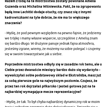
Razem z tobą na te mistrzostwa zostały powołane Amelia
Guzenda oraz Michalina Wiśniewska. Fakt, że na zgrupowaniu
będą inne Lechitki dodaje otuchy, czy znasz się z innymi
kadrowiczkami na tyle dobrze, że nie ma to większego
znaczenia?
- Myślę, że pod pewnym względem na pewno fajnie, że jedziemy
we trójkę i mamy własne wsparcie, szczególnie z Amelią znam
się bardzo długo. W drużynie panuje jednak fajna atmosfera,
jesteśmy zgrane, wiemy, że możemy na sobie polegać i czujemy
się w swoim towarzystwie jak u siebie.
Poprzednie mistrzostwa odbyły się w zasadzie rok temu, ale u
Ciebie przez dwanaście miesięcy bardzo dużo się wydarzyło -
wywalczyłaś sobie podstawowy skład w Ekstralidze, masz już
za sobą pierwsze gole na najwyższym poziomie. Czujesz, że
przez ten rok dojrzałaś piłkarsko i jesteś gotowa już na te
najbardziej wymagające mecze reprezentacyjne?
- Myślę, że tak. To był chyba najbardziej dynamiczny rok w moim