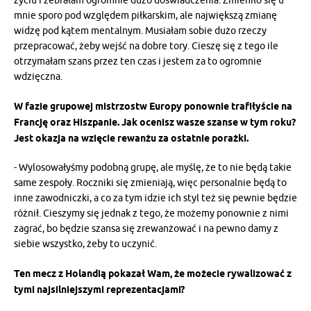
życiu i zebrałam ogromnie dużo doświadczenia. Zmieniło się u
mnie sporo pod względem piłkarskim, ale największą zmianę
widzę pod kątem mentalnym. Musiałam sobie dużo rzeczy
przepracować, żeby wejść na dobre tory. Cieszę się z tego ile
otrzymałam szans przez ten czas i jestem za to ogromnie
wdzięczna.
W fazie grupowej mistrzostw Europy ponownie trafiłyście na
Francję oraz Hiszpanie. Jak ocenisz wasze szanse w tym roku?
Jest okazja na wzięcie rewanżu za ostatnie porażki.
- Wylosowałyśmy podobną grupę, ale myślę, że to nie będą takie
same zespoły. Roczniki się zmieniają, więc personalnie będą to
inne zawodniczki, a co za tym idzie ich styl też się pewnie będzie
różnił. Cieszymy się jednak z tego, że możemy ponownie z nimi
zagrać, bo będzie szansa się zrewanżować i na pewno damy z
siebie wszystko, żeby to uczynić.
Ten mecz z Holandią pokazał Wam, że możecie rywalizować z
tymi najsilniejszymi reprezentacjami?