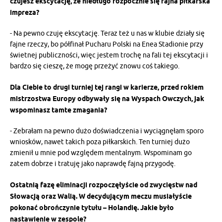
czujesz ekscytację, że niedługo rozpocznie się fajna piłkarska
impreza?
- Na pewno czuję ekscytację. Teraz też u nas w klubie działy się
fajne rzeczy, bo półfinał Pucharu Polski na Enea Stadionie przy
świetnej publiczności, więc jestem trochę na fali tej ekscytacji i
bardzo się cieszę, że mogę przeżyć znowu coś takiego.
Dla Ciebie to drugi turniej tej rangi w karierze, przed rokiem
mistrzostwa Europy odbywały się na Wyspach Owczych, jak
wspominasz tamte zmagania?
- Zebrałam na pewno dużo doświadczenia i wyciągnęłam sporo
wniosków, nawet takich poza piłkarskich. Ten turniej dużo
zmienił u mnie pod względem mentalnym. Wspominam go
zatem dobrze i tratuję jako naprawdę fajną przygodę.
Ostatnią fazę eliminacji rozpoczęłyście od zwycięstw nad
Słowacją oraz Walią. W decydującym meczu musiałyście
pokonać obrończynie tytułu – Holandię. Jakie było
nastawienie w zespole?