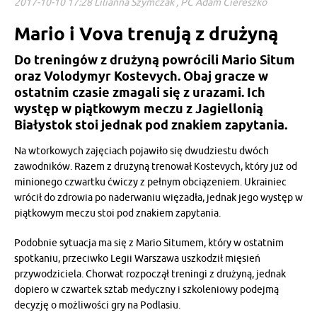
2017-10-10 17:28 Lilianna Szymczak , PC Adam Ciereszko
Mario i Vova trenują z drużyną
Do treningów z drużyną powrócili Mario Situm
oraz Volodymyr Kostevych. Obaj gracze w
ostatnim czasie zmagali się z urazami. Ich
występ w piątkowym meczu z Jagiellonią
Białystok stoi jednak pod znakiem zapytania.
Na wtorkowych zajęciach pojawiło się dwudziestu dwóch
zawodników. Razem z drużyną trenował Kostevych, który już od
minionego czwartku ćwiczy z pełnym obciązeniem. Ukrainiec
wrócił do zdrowia po naderwaniu więzadła, jednak jego występ w
piątkowym meczu stoi pod znakiem zapytania.
Podobnie sytuacja ma się z Mario Situmem, który w ostatnim
spotkaniu, przeciwko Legii Warszawa uszkodził mięsień
przywodziciela. Chorwat rozpoczął treningi z drużyną, jednak
dopiero w czwartek sztab medyczny i szkoleniowy podejmą
decyzję o możliwości gry na Podlasiu.