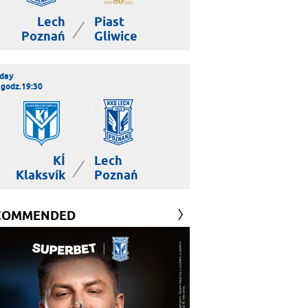
Lech
Piast
|
Poznań
Gliwice
day
 godz.19:30
KÍ
Lech
|
Klaksvík
Poznań
COMMENDED