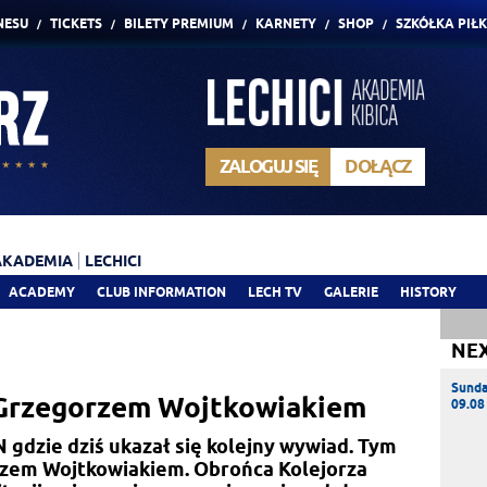
NESU
TICKETS
BILETY PREMIUM
KARNETY
SHOP
SZKÓŁKA PIŁ
ZALOGUJ SIĘ
DOŁĄCZ
AKADEMIA
LECHICI
ACADEMY
CLUB INFORMATION
LECH TV
GALERIE
HISTORY
NE
Sund
 Grzegorzem Wojtkowiakiem
09.08
dzie dziś ukazał się kolejny wywiad. Tym
zem Wojtkowiakiem. Obrońca Kolejorza