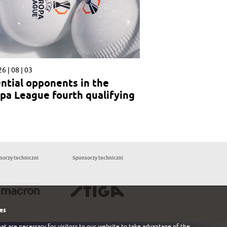
6 | 08 | 03
ntial opponents in the
pa League fourth qualifying
nd
sorzy techniczni
Sponsorzy techniczni
Partnerzy
les
at are necessary for visitors to our website to take advantage of the