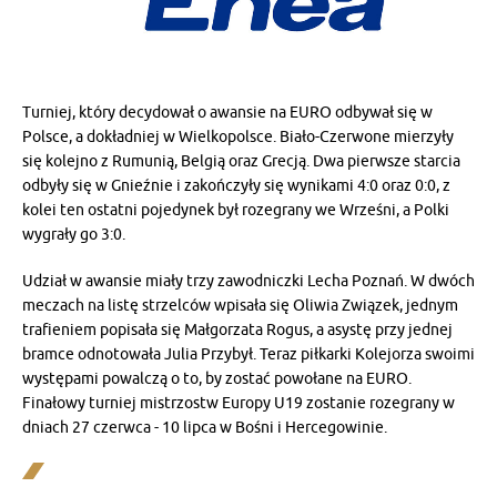
Turniej, który decydował o awansie na EURO odbywał się w
Polsce, a dokładniej w Wielkopolsce. Biało-Czerwone mierzyły
się kolejno z Rumunią, Belgią oraz Grecją. Dwa pierwsze starcia
odbyły się w Gnieźnie i zakończyły się wynikami 4:0 oraz 0:0, z
kolei ten ostatni pojedynek był rozegrany we Wrześni, a Polki
wygrały go 3:0.
Udział w awansie miały trzy zawodniczki Lecha Poznań. W dwóch
meczach na listę strzelców wpisała się Oliwia Związek, jednym
trafieniem popisała się Małgorzata Rogus, a asystę przy jednej
bramce odnotowała Julia Przybył. Teraz piłkarki Kolejorza swoimi
występami powalczą o to, by zostać powołane na EURO.
Finałowy turniej mistrzostw Europy U19 zostanie rozegrany w
dniach 27 czerwca - 10 lipca w Bośni i Hercegowinie.