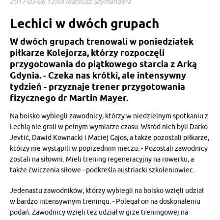
2017-03-06 13:04 Mateusz Szymandera
Lechici w dwóch grupach
W dwóch grupach trenowali w poniedziałek
piłkarze Kolejorza, którzy rozpoczęli
przygotowania do piątkowego starcia z Arką
Gdynia. - Czeka nas krótki, ale intensywny
tydzień - przyznaje trener przygotowania
fizycznego dr Martin Mayer.
Na boisko wybiegli zawodnicy, którzy w niedzielnym spotkaniu z
Lechią nie grali w pełnym wymiarze czasu. Wśród nich byli Darko
Jevtić, Dawid Kownacki i Maciej Gajos, a także pozostali piłkarze,
którzy nie wystąpili w poprzednim meczu. - Pozostali zawodnicy
zostali na siłowni. Mieli trening regeneracyjny na rowerku, a
także ćwiczenia siłowe - podkreśla austriacki szkoleniowiec.
Jedenastu zawodników, którzy wybiegli na boisko wzięli udział
w bardzo intensywnym treningu. - Polegał on na doskonaleniu
podań. Zawodnicy wzięli też udział w grze treningowej na