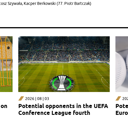
rtosz Szywała, Kacper Berkowski (77. Piotr Bartczak)
2026 | 08 | 03
202
 on
Potential opponents in the UEFA
Pote
Conference League fourth
Euro
qualifying round
rou