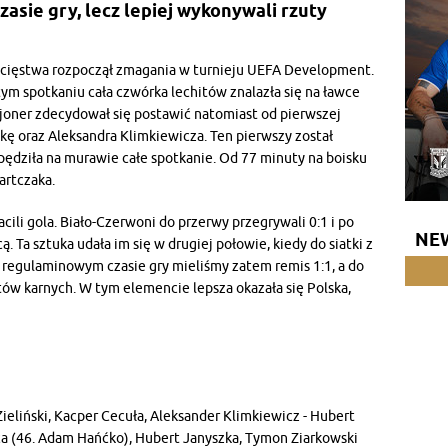
sie gry, lecz lepiej wykonywali rzuty
ycięstwa rozpoczął zmagania w turnieju UEFA Development.
 tym spotkaniu cała czwórka lechitów znalazła się na ławce
oner zdecydował się postawić natomiast od pierwszej
ę oraz Aleksandra Klimkiewicza. Ten pierwszy został
pędziła na murawie całe spotkanie. Od 77 minuty na boisku
artczaka.
cili gola. Biało-Czerwoni do przerwy przegrywali 0:1 i po
NE
 Ta sztuka udała im się w drugiej połowie, kiedy do siatki z
. W regulaminowym czasie gry mieliśmy zatem remis 1:1, a do
ów karnych. W tym elemencie lepsza okazała się Polska,
Zieliński, Kacper Cecuła, Aleksander Klimkiewicz - Hubert
ica (46. Adam Hańćko), Hubert Janyszka, Tymon Ziarkowski