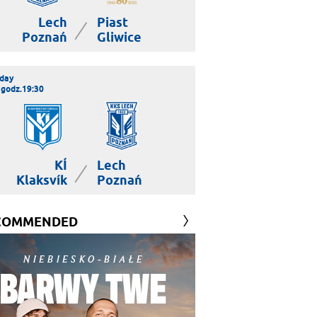
Lech
Piast
|
Poznań
Gliwice
day
 godz.19:30
KÍ
Lech
|
Klaksvík
Poznań
COMMENDED