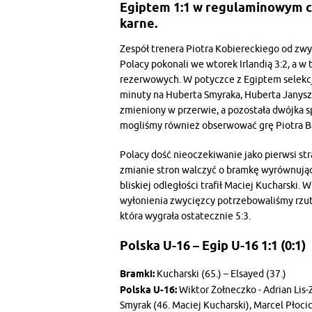
Egiptem 1:1 w regulaminowym cza
karne.
Zespół trenera Piotra Kobiereckiego od zw
Polacy pokonali we wtorek Irlandią 3:2, a w
rezerwowych. W potyczce z Egiptem selekcj
minuty na Huberta Smyraka, Huberta Janyszk
zmieniony w przerwie, a pozostała dwójka s
mogliśmy również obserwować grę Piotra B
Polacy dość nieoczekiwanie jako pierwsi stra
zmianie stron walczyć o bramkę wyrównującą.
bliskiej odległości trafił Maciej Kucharski
wyłonienia zwycięzcy potrzebowaliśmy rzut
która wygrała ostatecznie 5:3.
Polska U-16 – Egip U-16 1:1 (0:1)
Bramki:
Kucharski (65.) – Elsayed (37.)
Polska U-16:
Wiktor Żołneczko - Adrian Lis-
Smyrak (46. Maciej Kucharski), Marcel Płoc