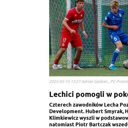
2025-05-15 13:27 Adrian Garbiec , PC Prze
Lechici pomogli w pok
Czterech zawodników Lecha Poz
Development. Hubert Smyrak, H
Klimkiewicz wyszli w podstawow
natomiast Piotr Bartczak wszedł