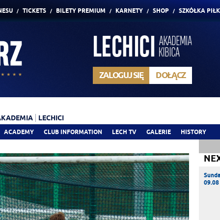
NESU
TICKETS
BILETY PREMIUM
KARNETY
SHOP
SZKÓŁKA PIŁ
ZALOGUJ SIĘ
DOŁĄCZ
AKADEMIA
LECHICI
ACADEMY
CLUB INFORMATION
LECH TV
GALERIE
HISTORY
NE
Sund
09.08