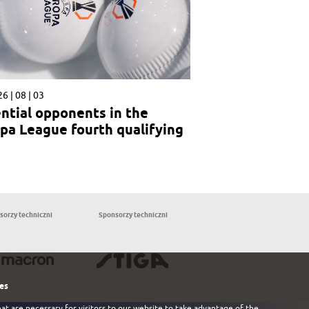
6 | 08 | 03
ntial opponents in the
pa League fourth qualifying
nd
sorzy techniczni
Sponsorzy techniczni
Partnerzy
les
at are necessary for visitors to our website to take advantage of the