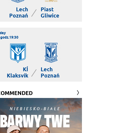
Lech
Piast
|
Poznań
Gliwice
day
 godz.19:30
KÍ
Lech
|
Klaksvík
Poznań
COMMENDED