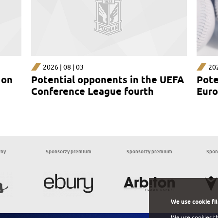
2026 | 08 | 03
202
 on
Potential opponents in the UEFA
Pote
Conference League fourth
Euro
qualifying round
rou
wny
Sponsorzy premium
Sponsorzy premium
Spon
We use cookie fi
We use cookies th