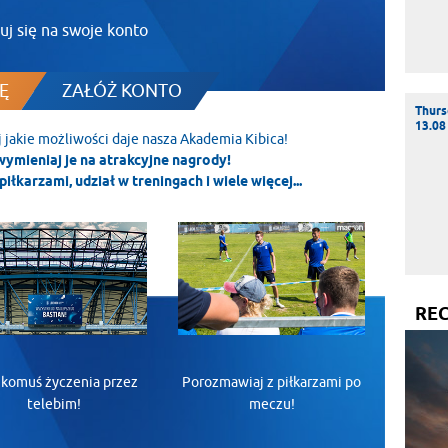
uj się na swoje konto
Ę
ZAŁÓŻ KONTO
Thurs
13.08
j jakie możliwości daje nasza Akademia Kibica!
wymieniaj je na atrakcyjne nagrody!
piłkarzami, udział w treningach i wiele więcej...
RE
 komuś życzenia przez
Porozmawiaj z piłkarzami po
telebim!
meczu!