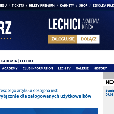
NESU
TICKETS
BILETY PREMIUM
KARNETY
SHOP
SZKÓŁKA PIŁ
ZALOGUJ SIĘ
DOŁĄCZ
AKADEMIA
LECHICI
ACADEMY
CLUB INFORMATION
LECH TV
GALERIE
HISTORY
NE
reść tego artykułu dostępna jest
Sund
09.08
yłącznie dla zalogowanych użytkowników