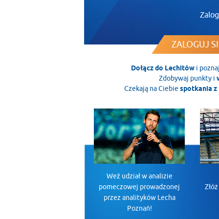
Zalog
ZALOGUJ SI
Dołącz do Lechitów
i pozna
Zdobywaj punkty i
Czekają na Ciebie
spotkania z 
Weź udział w analizie
pomeczowej prowadzonej
Złóż
przez analityków Lecha
Poznań!