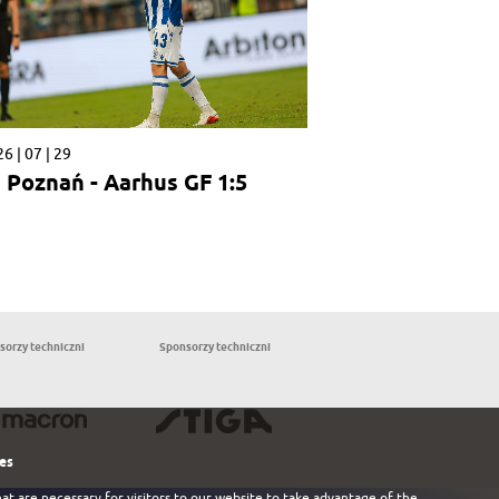
6 | 07 | 29
 Poznań - Aarhus GF 1:5
sorzy techniczni
Sponsorzy techniczni
Partnerzy
les
at are necessary for visitors to our website to take advantage of the