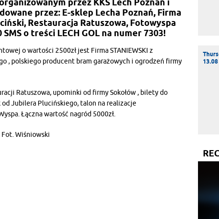
zorganizowanym przez KKS Lech Poznań i
dowane przez: E-sklep Lecha Poznań, Firma
uciński, Restauracja Ratuszowa, Fotowyspa
30 SMS o treści LECH GOL na numer 7303!
owej o wartości 2500zł jest Firma STANIEWSKI z
Thurs
o , polskiego producent bram garażowych i ogrodzeń firmy
13.08
racji Ratuszowa, upominki od firmy Sokołów , bilety do
od Jubilera Plucińskiego, talon na realizacje
Wyspa. Łączna wartość nagród 5000zł.
Fot. Wiśniowski
RE