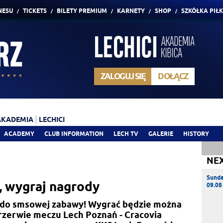
NESU
TICKETS
BILETY PREMIUM
KARNETY
SHOP
SZKÓŁKA PIŁ
ZALOGUJ SIĘ
DOŁĄCZ
AKADEMIA
LECHICI
ACADEMY
CLUB INFORMATION
LECH TV
GALERIE
HISTORY
NE
Sund
, wygraj nagrody
09.08
 do smsowej zabawy! Wygrać będzie można
przerwie meczu Lech Poznań - Cracovia