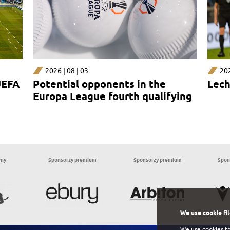
2026 | 08 | 03
202
UEFA
Potential opponents in the
Lech
Europa League fourth qualifying
round
wny
Sponsorzy premium
Sponsorzy premium
Spon
We use cookie fi
We use cookies th