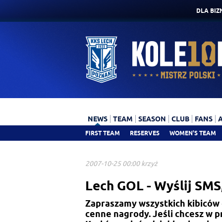
DLA BIZ
NEWS
TEAM
SEASON
CLUB
FANS
FIRST TEAM
RESERVES
WOMEN'S TEAM
2007-10-25 00:00 krzyż
Lech GOL - Wyślij SMS
Zapraszamy wszystkich kibiców
cenne nagrody. Jeśli chcesz w 