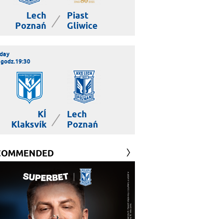
Lech
Piast
|
Poznań
Gliwice
day
 godz.19:30
KÍ
Lech
|
Klaksvík
Poznań
COMMENDED