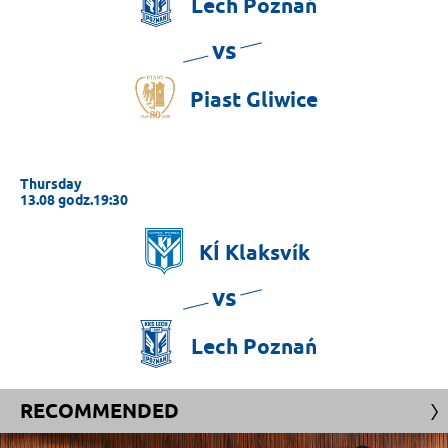
Lech
Poznań
vs
Piast
Gliwice
Thursday
13.08 godz.19:30
KÍ
Klaksvík
vs
Lech
Poznań
RECOMMENDED