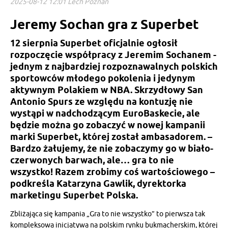
2025-08-12 12:01 Lech Poznań
Jeremy Sochan gra z Superbet
12 sierpnia Superbet oficjalnie ogłosił
rozpoczęcie współpracy z Jeremim Sochanem -
jednym z najbardziej rozpoznawalnych polskich
sportowców młodego pokolenia i jedynym
aktywnym Polakiem w NBA. Skrzydłowy San
Antonio Spurs ze względu na kontuzję nie
wystąpi w nadchodzącym EuroBaskecie, ale
będzie można go zobaczyć w nowej kampanii
marki Superbet, której został ambasadorem. –
Bardzo żałujemy, że nie zobaczymy go w biało-
czerwonych barwach, ale… gra to nie
wszystko! Razem zrobimy coś wartościowego –
podkreśla Katarzyna Gawlik, dyrektorka
marketingu Superbet Polska.
Zbliżająca się kampania „Gra to nie wszystko” to pierwsza tak
kompleksowa inicjatywa na polskim rynku bukmacherskim, której