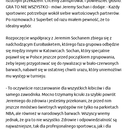
istotnym przekazem. Chcemy zainspirować i powiedzieć głośno:
GRA TO NIE WSZYSTKO - mówi Jeremy Sochan i dodaje: - Każdy
sportowiec potrzebuje wokół siebie wartościowych partnerów.
Po rozmowach z Superbet od razu miałem pewność, że to
idealny wybór.
Rozpoczęcie współpracy z Jeremim Sochanem zbiega się z
nadchodzącym EuroBasketem, którego faza grupowa odbędzie
się między innymi w Katowicach. Sochan, który specjalnie
pojawił się w Polsce jeszcze przed początkiem zgrupowania,
żeby lepiej przygotować się do rywalizacji w biało-czerwonych
barwach, nabawił się w ostatniej chwili urazu, który uniemożliwi
mu występ w turnieju.
- To oczywiście rozczarowanie dla wszystkich kibiców i dla
samego zawodnika. Mocno trzymamy kciuki za szybki powrót
Jeremiego do zdrowia i jesteśmy przekonani, że przed nim
jeszcze mnóstwo świetnych występów nie tylko na parkietach
NBA, ale również w narodowych barwach. Wszyscy wiemy
jednak, że gra to nie wszystko. Zdrowie i odpowiedzialność są
najważniejsze, tak dla profesjonalnego sportowca, jak i dla