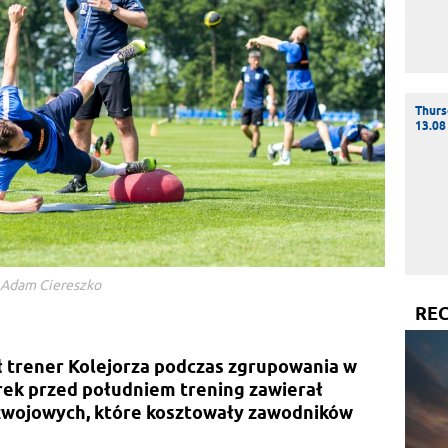
Thurs
13.08
 Adam Ciereszko
RE
ł trener Kolejorza podczas zgrupowania w
rek przed południem trening zawierał
zwojowych, które kosztowały zawodników