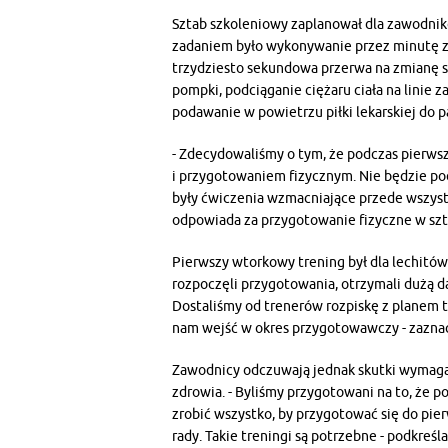
Sztab szkoleniowy zaplanował dla zawodnikó
zadaniem było wykonywanie przez minutę z 
trzydziesto sekundowa przerwa na zmianę st
pompki, podciąganie ciężaru ciała na linie
podawanie w powietrzu piłki lekarskiej do p
- Zdecydowaliśmy o tym, że podczas pierw
i przygotowaniem fizycznym. Nie będzie pod
były ćwiczenia wzmacniające przede wszystki
odpowiada za przygotowanie fizyczne w sz
Pierwszy wtorkowy trening był dla lechitó
rozpoczęli przygotowania, otrzymali dużą d
Dostaliśmy od trenerów rozpiskę z planem 
nam wejść w okres przygotowawczy - zazna
Zawodnicy odczuwają jednak skutki wymagaj
zdrowia. - Byliśmy przygotowani na to, że 
zrobić wszystko, by przygotować się do pier
rady. Takie treningi są potrzebne - podkreśl