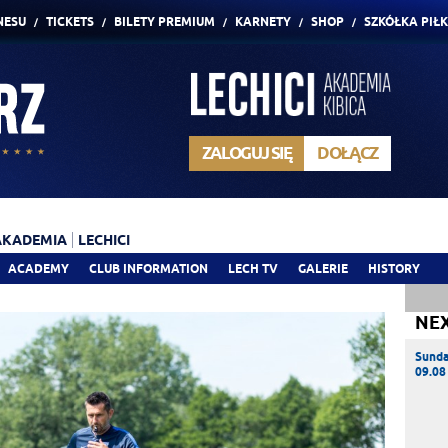
NESU
TICKETS
BILETY PREMIUM
KARNETY
SHOP
SZKÓŁKA PIŁ
ZALOGUJ SIĘ
DOŁĄCZ
AKADEMIA
LECHICI
ACADEMY
CLUB INFORMATION
LECH TV
GALERIE
HISTORY
NE
Sund
09.08