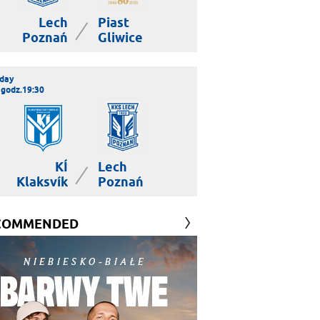
Lech
Piast
|
Poznań
Gliwice
day
 godz.19:30
KÍ
Lech
|
Klaksvík
Poznań
COMMENDED