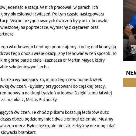
w jedenaście stacji. W nich pracowali w parach. Ich
góry określonych ćwiczeń. Po tym czasie następowała
acji. Wśród przygotowanych ćwiczeń były m.in. brzuszki,
 zawieszonej na poprzeczce, wymachy z ciężarem oraz
artnera.
szego wtorkowego treningu popracujemy trochę nad kondycją
czas tego obozu wiele okazji, aby trenować w ten sposób. To
m górne partie ciała - zaznacza dr Martin Mayer, który
tabie szkoleniowym Lecha.
NE
w bardzo wymagający. Ci, mimo tego że w poniedziałek
awkę ćwiczeń. - Byliśmy przygotowani do ciężkiej pracy.
treningowym na drugi tydzień urlopów. Dzięki temu łatwiej
cza bramkarz, Matus Putnocky.
ących ćwiczeń. Te choć z piłkami kosztują lechitów dużo
podczas obozu będziemy mieć dwa treningi dziennie. Musimy
wszego mecz. Było ciężko, ale nie tak, żebyśmy nie mogli dać
a słowacki bramkarz.