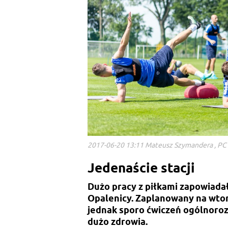
2017-06-20 13:11 Mateusz Szymandera , PC
Jedenaście stacji
Dużo pracy z piłkami zapowiada
Opalenicy. Zaplanowany na wto
jednak sporo ćwiczeń ogólnoro
dużo zdrowia.