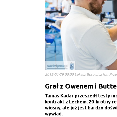
2015-01-29 00:00 Łukasz Borowicz fot. Prz
Grał z Owenem i Butte
Tamas Kadar przeszedł testy med
kontrakt z Lechem. 20-krotny re
wiosny, ale już jest bardzo do
wywiad.