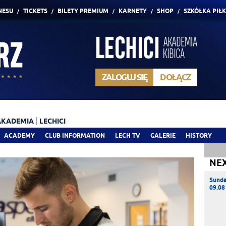
NESU
TICKETS
BILETY PREMIUM
KARNETY
SHOP
SZKÓŁKA PIŁ
ZALOGUJ SIĘ
DOŁĄCZ
AKADEMIA
LECHICI
ACADEMY
CLUB INFORMATION
LECH TV
GALERIE
HISTORY
NE
Sund
09.08