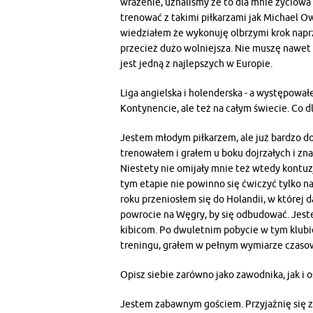
wrażenie, uznaliśmy że to dla mnie życiowa
trenować z takimi piłkarzami jak Michael O
wiedziałem że wykonuję olbrzymi krok naprz
przecież dużo wolniejsza. Nie muszę nawet 
jest jedną z najlepszych w Europie.
Liga angielska i holenderska - a występował
Kontynencie, ale też na całym świecie. Co d
Jestem młodym piłkarzem, ale już bardzo d
trenowałem i grałem u boku dojrzałych i zn
Niestety nie omijały mnie też wtedy kontuzj
tym etapie nie powinno się ćwiczyć tylko na 
roku przeniosłem się do Holandii, w której 
powrocie na Węgry, by się odbudować. Jeste
kibicom. Po dwuletnim pobycie w tym klubi
treningu, grałem w pełnym wymiarze czas
Opisz siebie zarówno jako zawodnika, jak i 
Jestem zabawnym gościem. Przyjaźnię się 