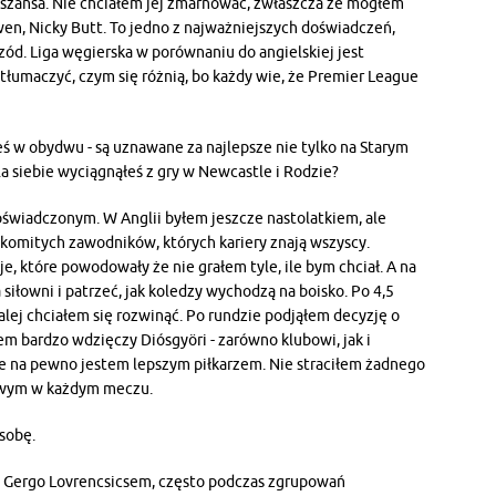
 szansa. Nie chciałem jej zmarnować, zwłaszcza że mogłem
wen, Nicky Butt. To jedno z najważniejszych doświadczeń,
ód. Liga węgierska w porównaniu do angielskiej jest
tłumaczyć, czym się różnią, bo każdy wie, że Premier League
eś w obydwu - są uznawane za najlepsze nie tylko na Starym
la siebie wyciągnąłeś z gry w Newcastle i Rodzie?
oświadczonym. W Anglii byłem jeszcze nastolatkiem, ale
akomitych zawodników, których kariery znają wszyscy.
e, które powodowały że nie grałem tyle, ile bym chciał. A na
siłowni i patrzeć, jak koledzy wychodzą na boisko. Po 4,5
dalej chciałem się rozwinąć. Po rundzie podjąłem decyzję o
m bardzo wdzięczy Diósgyöri - zarówno klubowi, jak i
e na pewno jestem lepszym piłkarzem. Nie straciłem żadnego
owym w każdym meczu.
osobę.
z Gergo Lovrencsicsem, często podczas zgrupowań