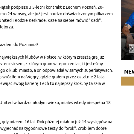
iątek podpisze 3,5-letni kontrakt z Lechem Poznań. 20-
iero 24 wiosny, ale już jest bardzo doświadczonym piłkarzem.
ited i Rodzie Kerkrade. Każe na siebie mówić "Kadi".
ejorza.
yjazdem do Poznania?
z największych klubów w Polsce, w którym zresztą gra już
rencsicsem, z którym gram w reprezentacji i jesteśmy
go o klub, miasto, a on odpowiadał w samych superlatywach.
NE
 wróciłem na Węgry, gdzie grałem przez ostatnie 2 lata.
wijać swoją karierę. Lech to najlepszy krok, by ta szła w
 United w bardzo młodym wieku, miałeś wtedy niespełna 18
, gdy miałem 16 lat. Rok później miałem już 14 występów na
y wyjechać na tygodniowe testy do "Srok". Zrobiłem dobre