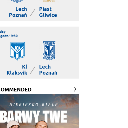
Lech
Piast
|
Poznań
Gliwice
day
 godz.19:30
KÍ
Lech
|
Klaksvík
Poznań
COMMENDED