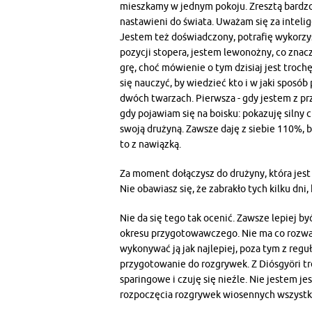
mieszkamy w jednym pokoju. Zresztą bardzo
nastawieni do świata. Uważam się za inteli
Jestem też doświadczony, potrafię wykorzyst
pozycji stopera, jestem lewonożny, co znac
grę, choć mówienie o tym dzisiaj jest tro
się nauczyć, by wiedzieć kto i w jaki sposó
dwóch twarzach. Pierwsza - gdy jestem z pr
gdy pojawiam się na boisku: pokazuję silny 
swoją drużyną. Zawsze daję z siebie 110%, b
to z nawiązką.
Za moment dołączysz do drużyny, która jes
Nie obawiasz się, że zabrakło tych kilku dn
Nie da się tego tak ocenić. Zawsze lepiej być
okresu przygotowawczego. Nie ma co rozważać
wykonywać ją jak najlepiej, poza tym z regu
przygotowanie do rozgrywek. Z Diósgyöri t
sparingowe i czuję się nieźle. Nie jestem j
rozpoczęcia rozgrywek wiosennych wszystko