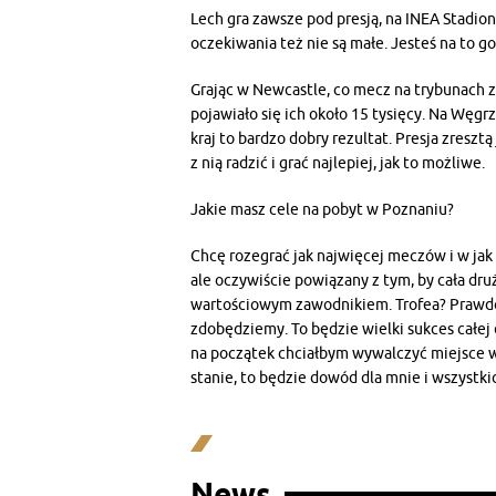
Lech gra zawsze pod presją, na INEA Stadion
oczekiwania też nie są małe. Jesteś na to g
Grając w Newcastle, co mecz na trybunach z
pojawiało się ich około 15 tysięcy. Na Węgrz
kraj to bardzo dobry rezultat. Presja zreszt
z nią radzić i grać najlepiej, jak to możliwe.
Jakie masz cele na pobyt w Poznaniu?
Chcę rozegrać jak najwięcej meczów i w ja
ale oczywiście powiązany z tym, by cała druży
wartościowym zawodnikiem. Trofea? Prawdop
zdobędziemy. To będzie wielki sukces całej 
na początek chciałbym wywalczyć miejsce w 
stanie, to będzie dowód dla mnie i wszystki
News