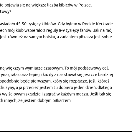
ie pojawia się największa liczba kibiców w Polsce,
otowy?
asiadało 45-50 tysięcy kibiców. Gdy byłem w Rodzie Kerkrade
ech mój klub wspierało z reguły 8-9 tysięcy fanów. Jak na mój
ą jest również na samym boisku, a zadaniem piłkarza jest sobie
k największym wymiarze czasowym. To mój podstawowy cel,
na grała coraz lepiej i każdy z nas stawał się jeszcze bardziej
odobnie będę pierwszym, który się rozpłacze, jeśli któreś
drużyny, a ja przecież jestem tu dopiero jeden dzień, dlatego
wyjściowym składzie i zagrać w każdym meczu. Jeśli tak się
ch innych, że jestem dobrym piłkarzem.