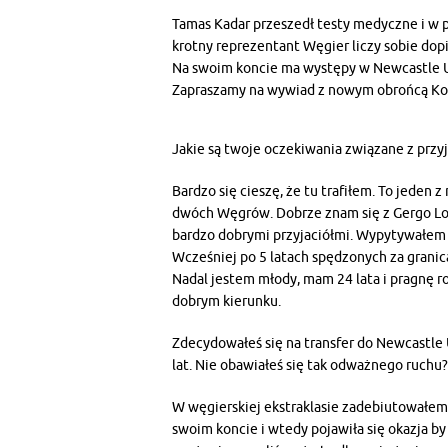
Tamas Kadar przeszedł testy medyczne i w p
krotny reprezentant Węgier liczy sobie dop
Na swoim koncie ma występy w Newcastle Un
Zapraszamy na wywiad z nowym obrońcą Kol
Jakie są twoje oczekiwania związane z prz
Bardzo się cieszę, że tu trafiłem. To jeden 
dwóch Węgrów. Dobrze znam się z Gergo Lov
bardzo dobrymi przyjaciółmi. Wypytywałem 
Wcześniej po 5 latach spędzonych za granicą
Nadal jestem młody, mam 24 lata i pragnę roz
dobrym kierunku.
Zdecydowałeś się na transfer do Newcastle
lat. Nie obawiałeś się tak odważnego ruchu?
W węgierskiej ekstraklasie zadebiutowałem
swoim koncie i wtedy pojawiła się okazja b