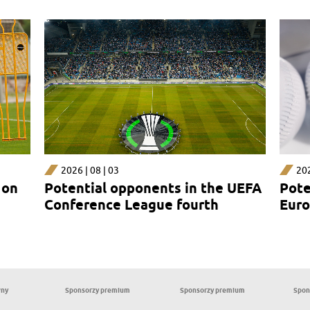
2026 | 08 | 03
202
 on
Potential opponents in the UEFA
Pote
Conference League fourth
Euro
qualifying round
rou
wny
Sponsorzy premium
Sponsorzy premium
Spon