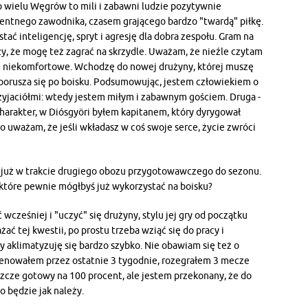
 wielu Węgrów to mili i zabawni ludzie pozytywnie
gentnego zawodnika, czasem grającego bardzo "twardą" piłkę.
ać inteligencję, spryt i agresję dla dobra zespołu. Gram na
zy, że mogę też zagrać na skrzydle. Uważam, że nieźle czytam
chę niekomfortowe. Wchodzę do nowej drużyny, której muszę
b porusza się po boisku. Podsumowując, jestem człowiekiem o
zyjaciółmi: wtedy jestem miłym i zabawnym gościem. Druga -
charakter, w Diósgyöri byłem kapitanem, który dyrygował
o uważam, że jeśli wkładasz w coś swoje serce, życie zwróci
t już w trakcie drugiego obozu przygotowawczego do sezonu.
i, które pewnie mógłbyś już wykorzystać na boisku?
 wcześniej i "uczyć" się drużyny, stylu jej gry od początku
 tej kwestii, po prostu trzeba wziąć się do pracy i
ły aklimatyzuję się bardzo szybko. Nie obawiam się też o
renowałem przez ostatnie 3 tygodnie, rozegrałem 3 mecze
eszcze gotowy na 100 procent, ale jestem przekonany, że do
 będzie jak należy.