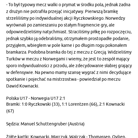
- To był typowy mecz walki o prymat w środku pola, jednak żadna
z drużyn nie potrafiła przejąć inicjatywy. Pierwszą bramkę
strzeliliśmy po indywidualnej akcji Ryczkowskiego. Norwedzy
wyrównali po zamieszaniu po stałym fragmencie gry, ale
odpowiedzieliśmy natychmiast. Straciliśmy piłkę po rozpoczęciu,
jednak szybko ją odebraliśmy, otrzymałem prostopadłe podanie,
przyjąłem, wbiegłem w pole karne i po długim rogu pokonałem
bramkarza. Podobna bramka do tej z meczu z Grecją. Widzieliśmy
Turków w meczu z Norwegami i wiemy, że jest to zespół mający
sporo indywidualności z przodu, ale zdecydowanie słabiej grający
w defensywie. Na pewno mamy szansę wygrać z nimi decydujące
spotkanie i pojechać na mistrzostwa - powiedział po meczu
Dawid Kownacki.
Polska U17 - Norwegia U17 2:1
Bramki: 1:0 Ryczkowski (33), 1:1 Lorentzen (66), 2:1 Kownacki
(67)
Sędzia: Manuel Schuttengruber (Austria)
Żółte kartki: Kownacki, Marczuk, Walczak - Thomassen, Ovlien,