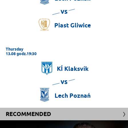
vs
Piast
Gliwice
Thursday
13.08 godz.19:30
KÍ
Klaksvík
vs
Lech
Poznań
RECOMMENDED