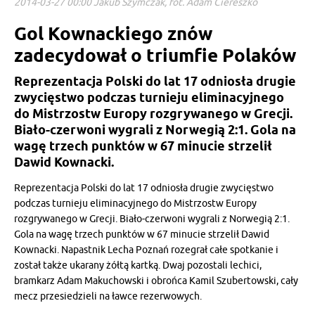
2014-03-27 00:00 Jakub Szymczak, fot. Adam Ciereszko
Gol Kownackiego znów
zadecydował o triumfie Polaków
Reprezentacja Polski do lat 17 odniosła drugie
zwycięstwo podczas turnieju eliminacyjnego
do Mistrzostw Europy rozgrywanego w Grecji.
Biało-czerwoni wygrali z Norwegią 2:1. Gola na
wagę trzech punktów w 67 minucie strzelił
Dawid Kownacki.
Reprezentacja Polski do lat 17 odniosła drugie zwycięstwo
podczas turnieju eliminacyjnego do Mistrzostw Europy
rozgrywanego w Grecji. Biało-czerwoni wygrali z Norwegią 2:1.
Gola na wagę trzech punktów w 67 minucie strzelił Dawid
Kownacki. Napastnik Lecha Poznań rozegrał całe spotkanie i
został także ukarany żółtą kartką. Dwaj pozostali lechici,
bramkarz Adam Makuchowski i obrońca Kamil Szubertowski, cały
mecz przesiedzieli na ławce rezerwowych.