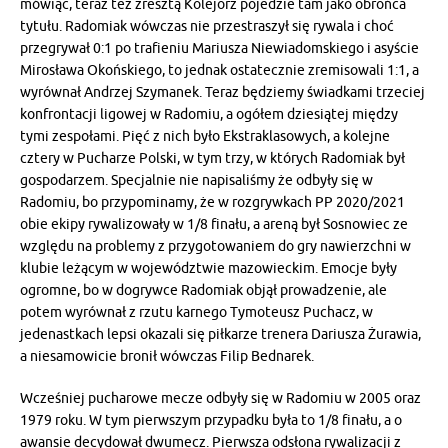
mówiąc, teraz też zresztą Kolejorz pojedzie tam jako obrońca
tytułu. Radomiak wówczas nie przestraszył się rywala i choć
przegrywał 0:1 po trafieniu Mariusza Niewiadomskiego i asyście
Mirosława Okońskiego, to jednak ostatecznie zremisowali 1:1, a
wyrównał Andrzej Szymanek. Teraz będziemy świadkami trzeciej
konfrontacji ligowej w Radomiu, a ogółem dziesiątej między
tymi zespołami. Pięć z nich było Ekstraklasowych, a kolejne
cztery w Pucharze Polski, w tym trzy, w których Radomiak był
gospodarzem. Specjalnie nie napisaliśmy że odbyły się w
Radomiu, bo przypominamy, że w rozgrywkach PP 2020/2021
obie ekipy rywalizowały w 1/8 finału, a areną był Sosnowiec ze
względu na problemy z przygotowaniem do gry nawierzchni w
klubie leżącym w województwie mazowieckim. Emocje były
ogromne, bo w dogrywce Radomiak objął prowadzenie, ale
potem wyrównał z rzutu karnego Tymoteusz Puchacz, w
jedenastkach lepsi okazali się piłkarze trenera Dariusza Żurawia,
a niesamowicie bronił wówczas Filip Bednarek.
Wcześniej pucharowe mecze odbyły się w Radomiu w 2005 oraz
1979 roku. W tym pierwszym przypadku była to 1/8 finału, a o
awansie decydował dwumecz. Pierwsza odsłona rywalizacji z