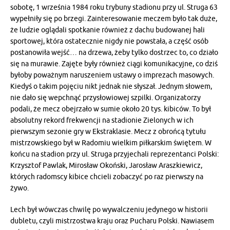
sobotę, 1 września 1984 roku trybuny stadionu przy ul. Struga 63
wypełniły się po brzegi. Zainteresowanie meczem było tak duże,
że ludzie oglądali spotkanie również z dachu budowanej hali
sportowej, która ostatecznie nigdy nie powstała, a część osób
postanowiła wejść… na drzewa, żeby tylko dostrzec to, co działo
się na murawie. Zajęte były również ciągi komunikacyjne, co dziś
byłoby poważnym naruszeniem ustawy o imprezach masowych.
Kiedyś o takim pojęciu nikt jednak nie słyszał. Jednym słowem,
nie dało się wepchnąć przysłowiowej szpilki. Organizatorzy
podali, że mecz obejrzało w sumie około 20 tys. kibiców. To był
absolutny rekord frekwencji na stadionie Zielonych w ich
pierwszym sezonie gry w Ekstraklasie. Mecz z obrońcą tytułu
mistrzowskiego był w Radomiu wielkim piłkarskim świętem. W
końcu na stadion przy ul. Struga przyjechali reprezentanci Polski:
Krzysztof Pawlak, Mirosław Okoński, Jarosław Araszkiewicz,
których radomscy kibice chcieli zobaczyć po raz pierwszy na
żywo.
Lech był wówczas chwilę po wywalczeniu jedynego w historii
dubletu, czyli mistrzostwa kraju oraz Pucharu Polski. Nawiasem