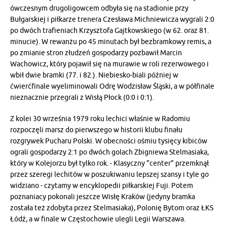
ówczesnym drugoligowcem odbyła się na stadionie przy
Bułgarskiej i piłkarze trenera Czesława Michniewicza wygrali 2:0
po dwóch trafieniach Krzysztofa Gajtkowskiego (w 62. oraz 81.
minucie). W rewanżu po 45 minutach był bezbramkowy remis, a
po zmianie stron złudzeń gospodarzy pozbawił Marcin
Wachowicz, który pojawił się na murawie w roli rezerwowego i
wbił dwie bramki (77. i 82.). Niebiesko-biali później w
ćwierćfinale wyeliminowali Odrę Wodzisław Śląski, a w półfinale
nieznacznie przegrali z Wisłą Płock (0:0 i 0:1).
Z kolei 30 września 1979 roku lechici właśnie w Radomiu
rozpoczęli marsz do pierwszego w historii klubu finału
rozgrywek Pucharu Polski. W obecności ośmiu tysięcy kibiców
ograli gospodarzy 2:1 po dwóch golach Zbigniewa Stelmasiaka,
który w Kolejorzu był tylko rok. - Klasyczny "center" przemknął
przez szeregi lechitów w poszukiwaniu lepszej szansy i tyle go
widziano - czytamy w encyklopedii piłkarskiej Fuji. Potem
poznaniacy pokonali jeszcze Wisłę Kraków (jedyny bramka
została też zdobyta przez Stelmasiaka), Polonię Bytom oraz ŁKS
Łódź, a w finale w Częstochowie ulegli Legii Warszawa.