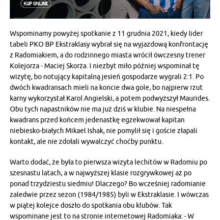
Wspominamy powyżej spotkanie z 11 grudnia 2021, kiedy lider
tabeli PKO BP Ekstraklasy wybrał się na wyjazdową konfrontację
z Radomiakiem, a do rodzinnego miasta wrócił ówczesny trener
Kolejorza - Maciej Skorża. I niezbyt miło później wspominał tę
wizytę, bo notujący kapitalną jesień gospodarze wygrali 2:1. Po
dwóch kwadransach mieli na koncie dwa gole, bo najpierw rzut
karny wykorzystał Karol Angielski, a potem podwyższył Maurides.
Obu tych napastników nie ma już dziś w klubie. Na niespełna
kwadrans przed końcem jedenastkę egzekwował kapitan
niebiesko-białych Mikael Ishak, nie pomylił się i goście złapali
kontakt, ale nie zdołali wywalczyć choćby punktu.
Warto dodać, że była to pierwsza wizyta lechitów w Radomiu po
szesnastu latach, a w najwyższej klasie rozgrywkowej aż po
ponad trzydziestu siedmiu! Dlaczego? Bo wcześniej radomianie
zaledwie przez sezon (1984/1985) byli w Ekstraklasie. I wówczas
w piątej kolejce doszło do spotkania obu klubów. Tak
wspominane jest to na stronie internetowej Radomiaka: - W