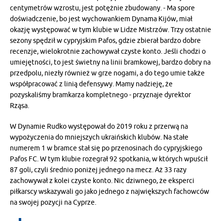
centymetrów wzrostu, jest potężnie zbudowany. - Ma spore
doświadczenie, bo jest wychowankiem Dynama Kijów, miał
okazję występować w tym klubie w Lidze Mistrzów. Trzy ostatnie
sezony spędził w cypryjskim Pafos, gdzie zbierał bardzo dobre
recenzje, wielokrotnie zachowywał czyste konto. Jeśli chodzi o
umiejętności, to jest świetny na linii bramkowej, bardzo dobry na
przedpolu, niezły również w grze nogami, a do tego umie także
współpracować z linią defensywy. Mamy nadzieję, że
pozyskaliśmy bramkarza kompletnego - przyznaje dyrektor
Rząsa.
W Dynamie Rudko występował do 2019 roku z przerwą na
wypożyczenia do mniejszych ukraińskich klubów. Na stałe
numerem 1 w bramce stał się po przenosinach do cypryjskiego
Pafos FC. W tym klubie rozegrał 92 spotkania, w których wpuścił
87 goli, czyli średnio poniżej jednego na mecz. Aż 33 razy
zachowywał z kolei czyste konto. Nic dziwnego, że eksperci
piłkarscy wskazywali go jako jednego z największych fachowców
na swojej pozycji na Cyprze.