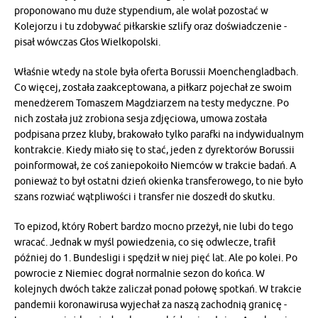
proponowano mu duże stypendium, ale wolał pozostać w
Kolejorzu i tu zdobywać piłkarskie szlify oraz doświadczenie -
pisał wówczas Głos Wielkopolski.
Właśnie wtedy na stole była oferta Borussii Moenchengladbach.
Co więcej, została zaakceptowana, a piłkarz pojechał ze swoim
menedżerem Tomaszem Magdziarzem na testy medyczne. Po
nich została już zrobiona sesja zdjęciowa, umowa została
podpisana przez kluby, brakowało tylko parafki na indywidualnym
kontrakcie. Kiedy miało się to stać, jeden z dyrektorów Borussii
poinformował, że coś zaniepokoiło Niemców w trakcie badań. A
ponieważ to był ostatni dzień okienka transferowego, to nie było
szans rozwiać wątpliwości i transfer nie doszedł do skutku.
To epizod, który Robert bardzo mocno przeżył, nie lubi do tego
wracać. Jednak w myśl powiedzenia, co się odwlecze, trafił
później do 1. Bundesligi i spędził w niej pięć lat. Ale po kolei. Po
powrocie z Niemiec dograł normalnie sezon do końca. W
kolejnych dwóch także zaliczał ponad połowę spotkań. W trakcie
pandemii koronawirusa wyjechał za naszą zachodnią granicę -