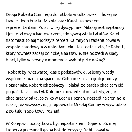
Droga Roberta Gumnego do futbolu wiodła przez… hokej na
trawie. Jego bracia - Mikołaj oraz Karol - są bowiem
reprezentantami Polski w tej dyscyplinie. Mikołaj jest najstarszy
i jest etatowym kadrowiczem, zdobywcą wielu tytułów. Karol
natomiast to najmłodszy z tercetu Gumnych i zadebiutował w
zespole narodowym w ubiegłym roku. Jak to się stało, że Robert,
który również zaczął od hokeja na trawie, nie poszedł w ślady
braci, tylko w pewnym momencie wybrał piłkę nożną?
- Robert był w czwartej klasie podstawówki. Szliśmy wtedy
wspólnie z mamą na spacer na Golęcinie, a tam grali juniorzy
Poznaniaka. Robert ich zobaczył i płakał, że bardzo chce tam iść
pograć. Tata - fanatyk Kolejorza powiedział mu wtedy, że jak
chce grać w piłkę, to tylko w Lechu Poznań. Poszedł na trening, a
resztę już wszyscy znają - opowiadał Mikołaj Gumny w wywiadzie
z portalem Sportowy Poznań.
W Kolejorzu początkowo był napastnikiem. Dopiero później
trenerzy przesunęli go na bok defensywy. Debiutował w