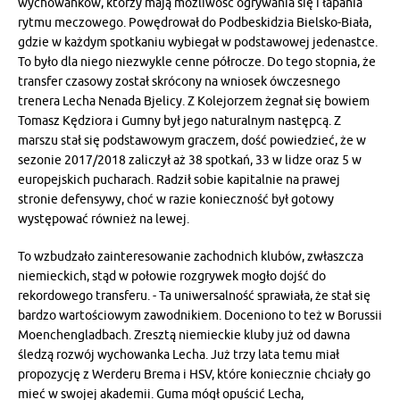
wychowanków, którzy mają możliwość ogrywania się i łapania
rytmu meczowego. Powędrował do Podbeskidzia Bielsko-Biała,
gdzie w każdym spotkaniu wybiegał w podstawowej jedenastce.
To było dla niego niezwykle cenne półrocze. Do tego stopnia, że
transfer czasowy został skrócony na wniosek ówczesnego
trenera Lecha Nenada Bjelicy. Z Kolejorzem żegnał się bowiem
Tomasz Kędziora i Gumny był jego naturalnym następcą. Z
marszu stał się podstawowym graczem, dość powiedzieć, że w
sezonie 2017/2018 zaliczył aż 38 spotkań, 33 w lidze oraz 5 w
europejskich pucharach. Radził sobie kapitalnie na prawej
stronie defensywy, choć w razie konieczność był gotowy
występować również na lewej.
To wzbudzało zainteresowanie zachodnich klubów, zwłaszcza
niemieckich, stąd w połowie rozgrywek mogło dojść do
rekordowego transferu. - Ta uniwersalność sprawiała, że stał się
bardzo wartościowym zawodnikiem. Doceniono to też w Borussii
Moenchengladbach. Zresztą niemieckie kluby już od dawna
śledzą rozwój wychowanka Lecha. Już trzy lata temu miał
propozycję z Werderu Brema i HSV, które koniecznie chciały go
mieć w swojej akademii. Guma mógł opuścić Lecha,