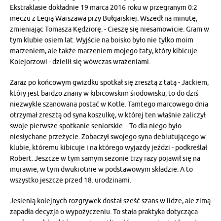
Ekstraklasie dokładnie 19 marca 2016 roku w przegranym 0:2
meczu z Legią Warszawa przy Bułgarskiej. Wszedł na minutę,
zmieniając Tomasza Kędziorę. - Cieszę się niesamowicie. Gram w
tym klubie osiem lat. Wyjście na boisko było nie tylko moim
marzeniem, ale także marzeniem mojego taty, który kibicuje
Kolejorzowi - dzielił się wówczas wrażeniami.
Zaraz po końcowym gwizdku spotkał się zresztą z tatą - Jackiem,
który jest bardzo znany w kibicowskim środowisku, to do dziś
niezwykle szanowana postać w Kotle. Tamtego marcowego dnia
otrzymał zresztą od syna koszulkę, w której ten właśnie zaliczył
swoje pierwsze spotkanie seniorskie. - To dla niego było
niesłychane przeżycie. Zobaczył swojego syna debiutującego w
klubie, któremu kibicuje i na którego wyjazdy jeździ - podkreślał
Robert. Jeszcze w tym samym sezonie trzy razy pojawił się na
murawie, w tym dwukrotnie w podstawowym składzie. A to
wszystko jeszcze przed 18. urodzinami.
Jesienią kolejnych rozgrywek dostał sześć szans w lidze, ale zimą
zapadła decyzja o wypożyczeniu. To stała praktyka dotycząca