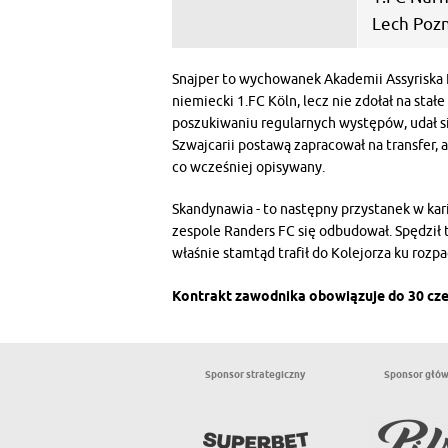
Lech Pozn
Snajper to wychowanek Akademii Assyriska F
niemiecki 1.FC Köln, lecz nie zdołał na sta
poszukiwaniu regularnych występów, udał s
Szwajcarii postawą zapracował na transfer, 
co wcześniej opisywany.
Skandynawia - to następny przystanek w kari
zespole Randers FC się odbudował. Spędził 
właśnie stamtąd trafił do Kolejorza ku rozp
Kontrakt zawodnika obowiązuje do 30 cze
Sponsor strategiczny
Sponsor głó