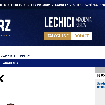
NESU
TICKETS
BILETY PREMIUM
KARNETY
SHOP
SZKÓŁKA PIŁ
ZALOGUJ SIĘ
DOŁĄCZ
AKADEMIA
LECHICI
AKADEMIA
K
NE
Sund
09.08