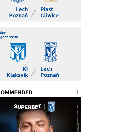
Lech
Piast
|
Poznań
Gliwice
day
 godz.19:30
KÍ
Lech
|
Klaksvík
Poznań
COMMENDED