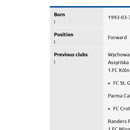
Born
1993-03-
:
Position
Forward
:
Previous clubs
Wychowan
:
Assyriska
1.FC Köln
FC St. 
Parma Cal
FC Crot
Randers 
1.FC Nür