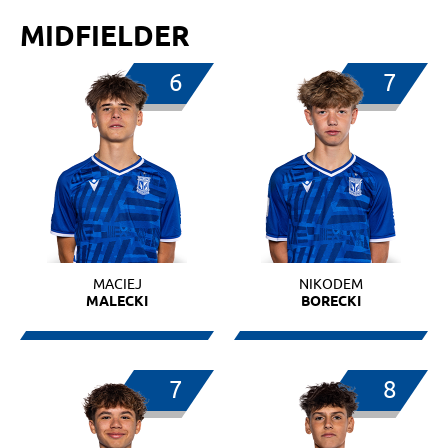
MIDFIELDER
6
7
MACIEJ
NIKODEM
MALECKI
BORECKI
7
8