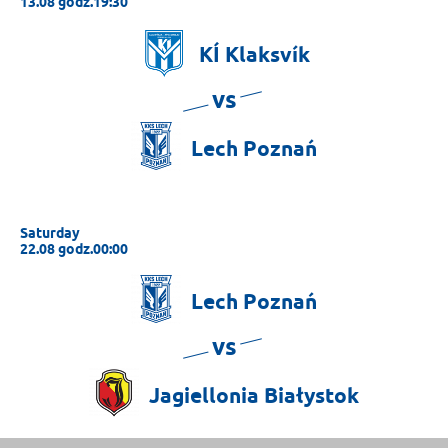
13.08 godz.19:30
KÍ
Klaksvík
vs
Lech
Poznań
Saturday
22.08 godz.00:00
Lech
Poznań
vs
Jagiellonia
Białystok