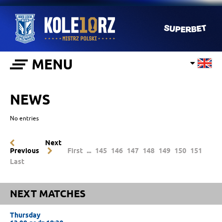
MENU
NEWS
No entries
Next
Previous
First
...
145
146
147
148
149
150
151
Last
NEXT MATCHES
Thursday