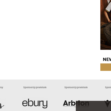
NE
wny
Sponsorzy premium
Sponsorzy premium
Spon