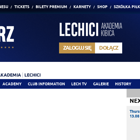
NESU
TICKETS
BILETY PREMIUM
KARNETY
SHOP
SZKÓŁKA PIŁ
ZALOGUJ SIĘ
DOŁĄCZ
AKADEMIA
LECHICI
ACADEMY
CLUB INFORMATION
LECH TV
GALERIE
HISTORY
NE
Thurs
13.08