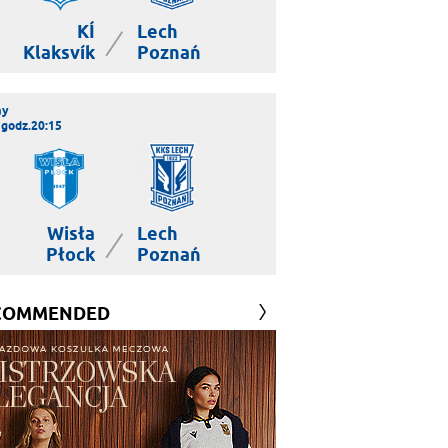
KÍ
Lech
|
Klaksvík
Poznań
ay
 godz.20:15
Wisła
Lech
|
Płock
Poznań
COMMENDED