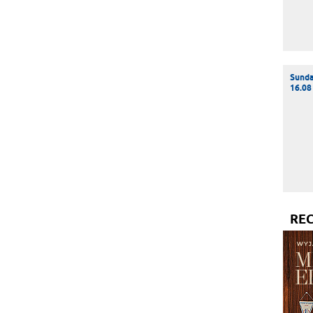
Sund
16.08
RE