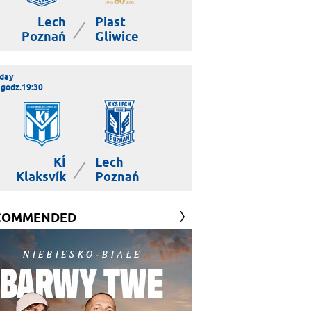
Lech
Piast
|
Poznań
Gliwice
day
 godz.19:30
KÍ
Lech
|
Klaksvík
Poznań
COMMENDED