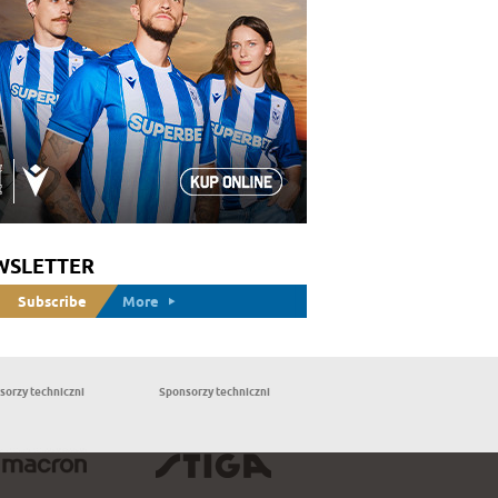
WSLETTER
Subscribe
More
sorzy techniczni
Sponsorzy techniczni
Partnerzy