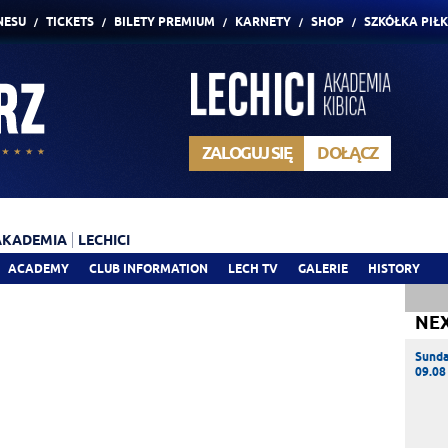
NESU
TICKETS
BILETY PREMIUM
KARNETY
SHOP
SZKÓŁKA PIŁ
ZALOGUJ SIĘ
DOŁĄCZ
AKADEMIA
LECHICI
ACADEMY
CLUB INFORMATION
LECH TV
GALERIE
HISTORY
NE
Sund
09.08