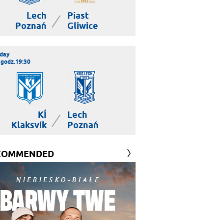
Lech
Piast
|
Poznań
Gliwice
day
 godz.19:30
KÍ
Lech
|
Klaksvík
Poznań
COMMENDED