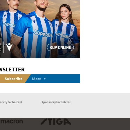
WSLETTER
Subscribe
More
sorzy techniczni
Sponsorzy techniczni
Partnerzy