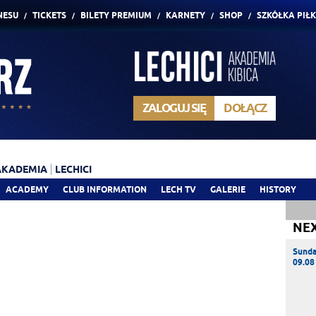
NESU
TICKETS
BILETY PREMIUM
KARNETY
SHOP
SZKÓŁKA PIŁ
ZALOGUJ SIĘ
DOŁĄCZ
AKADEMIA
LECHICI
ACADEMY
CLUB INFORMATION
LECH TV
GALERIE
HISTORY
NE
Sund
09.08