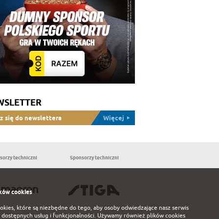
WSLETTER
z się do newslettera
Więcej
sorzy techniczni
Sponsorzy techniczni
Partnerzy
ków cookies
ookies, które są niezbędne do tego, aby osoby odwiedzające nasz serwis
 dostępnych usług i funkcjonalności. Używamy również plików cookies