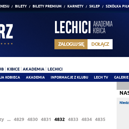
ZNESU
BILETY
BILETY PREMIUM
KARNETY
SKLEP
SZKÓŁKA PIŁ
ZALOGUJ SIĘ
DOŁĄCZ
UB
KIBICE
AKADEMIA
LECHICI
JA KOBIECA
AKADEMIA
INFORMACJE Z KLUBU
LECH TV
GALERIE
NA
Niedz
zy
...
4829
4830
4831
4832
4833
4834
4835