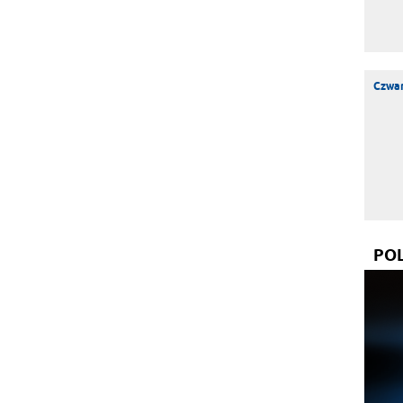
Czwar
PO