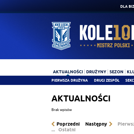
DLA BI
AKTUALNOŚCI
DRUŻYNY
SEZON
KL
PIERWSZA DRUŻYNA
DRUGI ZESPÓŁ
SEKC
AKTUALNOŚCI
Brak wpisów
Poprzedni
Następny
Pierws
...
Ostatni