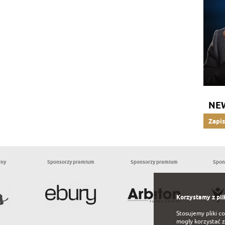
NE
Zapis
wny
Sponsorzy premium
Sponsorzy premium
Spon
Korzystamy z pli
Stosujemy pliki c
mogły korzystać z